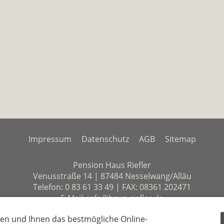
Impressum
Datenschutz
AGB
Sitemap
Pension Haus Riefler
Venusstraße 14 | 87484 Nesselwang/Alläu
Telefon: 0 83 61 33 49 | FAX: 08361 202471
E-Mail: info@haus-riefler.de
en und Ihnen das bestmögliche Online-