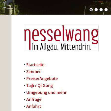
•
Startseite
•
Zimmer
•
Preise/Angebote
•
TaiJi / Qi Gong
•
Umgebung und mehr
•
Anfrage
•
Anfahrt