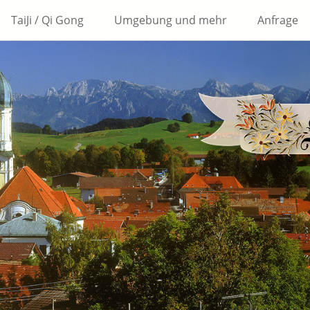
TaiJi / Qi Gong
Umgebung und mehr
Anfrage